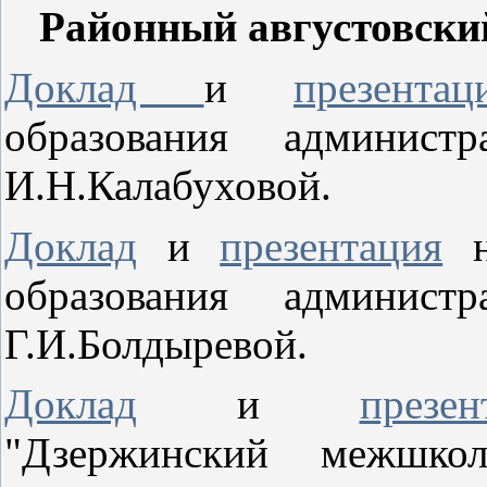
Районный августовский
Доклад
и
презентац
образования админист
И.Н.Калабуховой.
Доклад
и
презентация
на
образования админист
Г.И.Болдыревой.
Доклад
и
презен
"Дзержинский межшкол