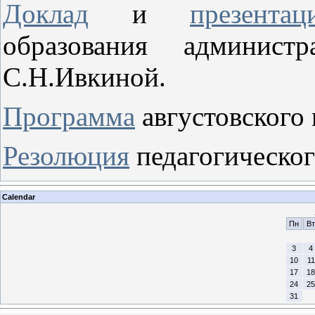
Доклад
и
презентац
образования админист
С.Н.Ивкиной.
Программа
августовского 
Резолюция
педагогическог
Calendar
Пн
Вт
3
4
10
11
17
18
24
25
31