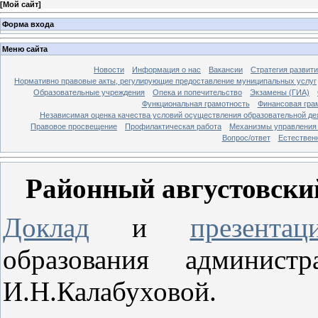
[
Мой сайт
]
Форма входа
Меню сайта
Новости
Информация о нас
Вакансии
Стратегия развит
Нормативно правовые акты, регулирующие предоставление муниципальных услуг
Образовательные учреждения
Опека и попечительство
Экзамены (ГИА)
Функциональная грамотность
Финансовая гра
Независимая оценка качества условий осуществления образовательной де
Правовое просвещение
Профилактическая работа
Механизмы управления 
Вопрос/ответ
Естествен
Районный августовский
Доклад
и
презентац
образования админист
И.Н.Калабуховой.