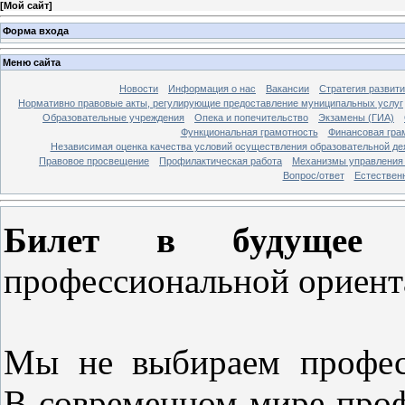
[
Мой сайт
]
Форма входа
Меню сайта
Новости
Информация о нас
Вакансии
Стратегия развит
Нормативно правовые акты, регулирующие предоставление муниципальных услуг
Образовательные учреждения
Опека и попечительство
Экзамены (ГИА)
Функциональная грамотность
Финансовая гра
Независимая оценка качества условий осуществления образовательной де
Правовое просвещение
Профилактическая работа
Механизмы управления 
Вопрос/ответ
Естествен
Билет в будущее
—
профессиональной ориента
Мы не выбираем профе
В современном мире проф