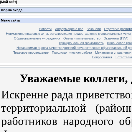
[
Мой сайт
]
Форма входа
Меню сайта
Новости
Информация о нас
Вакансии
Стратегия развит
Нормативно правовые акты, регулирующие предоставление муниципальных услуг
Образовательные учреждения
Опека и попечительство
Экзамены (ГИА)
Функциональная грамотность
Финансовая гра
Независимая оценка качества условий осуществления образовательной де
Правовое просвещение
Профилактическая работа
Механизмы управления 
Вопрос/ответ
Естествен
Уважаемые коллеги, 
Искренне рада приветство
территориальной (райо
работников народного об