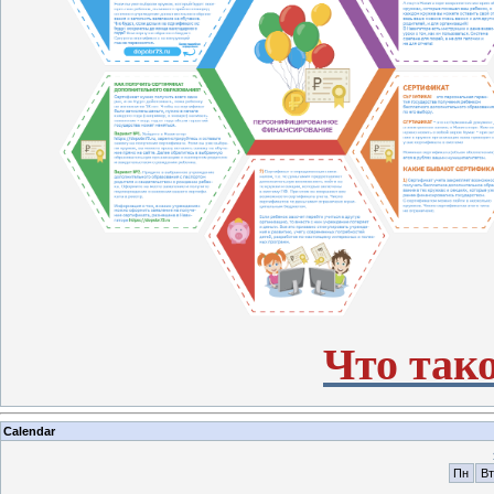
Что так
Calendar
Пн
Вт