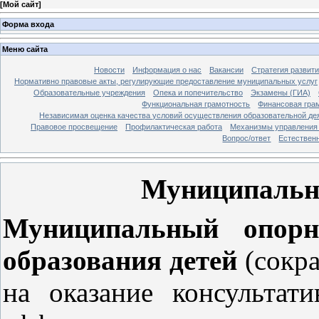
[
Мой сайт
]
Форма входа
Меню сайта
Новости
Информация о нас
Вакансии
Стратегия развит
Нормативно правовые акты, регулирующие предоставление муниципальных услуг
Образовательные учреждения
Опека и попечительство
Экзамены (ГИА)
Функциональная грамотность
Финансовая гра
Независимая оценка качества условий осуществления образовательной де
Правовое просвещение
Профилактическая работа
Механизмы управления 
Вопрос/ответ
Естествен
Муниципальн
Муниципальный опорн
образования детей
(сокр
на оказание консульта