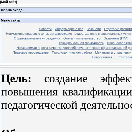
[
Мой сайт
]
Форма входа
Меню сайта
Новости
Информация о нас
Вакансии
Стратегия развит
Нормативно правовые акты, регулирующие предоставление муниципальных услуг
Образовательные учреждения
Опека и попечительство
Экзамены (ГИА)
Функциональная грамотность
Финансовая гра
Независимая оценка качества условий осуществления образовательной де
Правовое просвещение
Профилактическая работа
Механизмы управления 
Вопрос/ответ
Естествен
Цель:
создание эффект
повышения квалификации 
педагогической деятельно