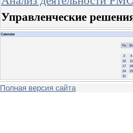
Анализ деятельности РМО 
Управленческие решени
Calendar
Пн
Вт
3
4
10
11
17
18
24
25
31
Полная версия сайта