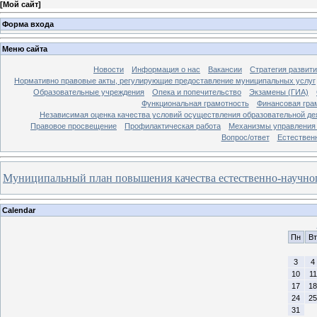
[
Мой сайт
]
Форма входа
Меню сайта
Новости
Информация о нас
Вакансии
Стратегия развит
Нормативно правовые акты, регулирующие предоставление муниципальных услуг
Образовательные учреждения
Опека и попечительство
Экзамены (ГИА)
Функциональная грамотность
Финансовая гра
Независимая оценка качества условий осуществления образовательной де
Правовое просвещение
Профилактическая работа
Механизмы управления 
Вопрос/ответ
Естествен
Муниципальный план повышения качества естественно-научного
Calendar
Пн
Вт
3
4
10
11
17
18
24
25
31