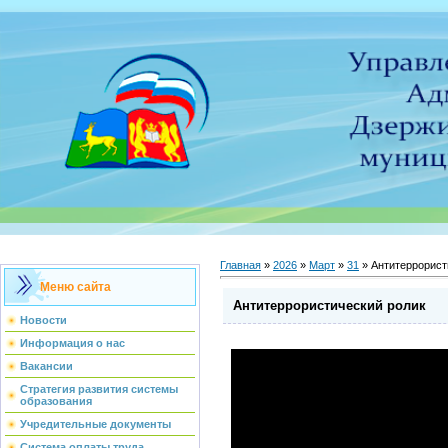
Главная
»
2026
»
Март
»
31
» Антитеррорист
Меню сайта
Антитеррористический ролик
Новости
Информация о нас
Вакансии
Стратегия развития системы
образования
Учредительные документы
Система оплаты труда