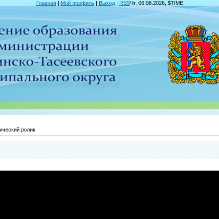
Главная
|
Мой профиль
|
Выход
|
RSS
Чт, 06.08.2026, $TIME
ический ролик