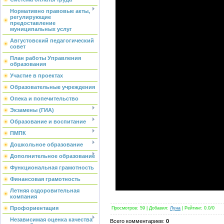
Нормативно правовые акты,
регулирующие
предоставление
муниципальных услуг
Августовский педагогический
совет
План работы Управления
образования
Участие в проектах
Образовательные учреждения
Опека и попечительство
Экзамены (ГИА)
Образование и воспитание
ПМПК
Дошкольное образование
Дополнительное образование
Функциональная грамотность
Финансовая грамотность
Летняя оздоровительная
компания
Профориентация
Просмотров
: 59 |
Добавил
:
Луна
|
Рейтинг
:
0.0
/
0
Независимая оценка качества
Всего комментариев
:
0