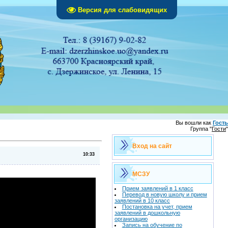
Версия для слабовидящих
Вы вошли как
Гость
Группа "
Гости
"
Вход на сайт
10:33
МСЗУ
Прием заявлений в 1 класс
Перевод в новую школу и прием
заявлений в 10 класс
Постановка на учет, прием
заявлений в дошкольную
организацию
Запись на обучение по