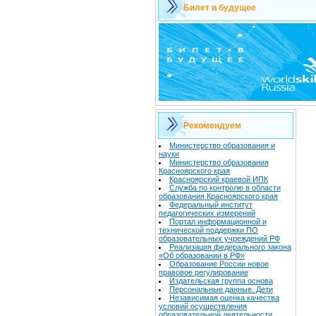
Билет в будущее
Рекомендуем
Министерство образования и
науки
Министерство образования
Красноярского края
Красноярский краевой ИПК
Служба по контролю в области
образования Красноярского края
Федеральный институт
педагогических измерений
Портал информационной и
технической поддержки ПО
образовательных учреждений РФ
Реализация федерального закона
«Об образовании в РФ»
Образование России новое
правовое регулирование
Издательская группа основа
Персональные данные. Дети
Независимая оценка качества
условий осуществления
образовательной деятельности