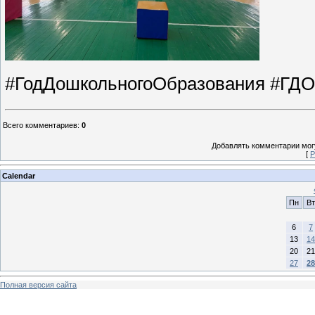
#ГодДошкольногоОбразования #ГДО
Всего комментариев
:
0
Добавлять комментарии могу
[
Р
Calendar
Пн
Вт
6
7
13
14
20
21
27
28
Полная версия сайта