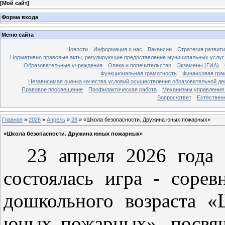
[
Мой сайт
]
Форма входа
Меню сайта
Новости
Информация о нас
Вакансии
Стратегия развит
Нормативно правовые акты, регулирующие предоставление муниципальных услуг
Образовательные учреждения
Опека и попечительство
Экзамены (ГИА)
Функциональная грамотность
Финансовая гра
Независимая оценка качества условий осуществления образовательной де
Правовое просвещение
Профилактическая работа
Механизмы управления 
Вопрос/ответ
Естествен
Главная
»
2026
»
Апрель
»
28
» «Школа безопасности. Дружина юных пожарных»
«Школа безопасности. Дружина юных пожарных»
23 апреля 2026 года
состоялась игра - сорев
дошкольного возраста «
юных пожарных», посвящ