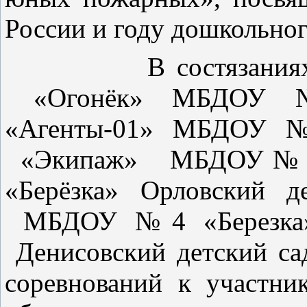
России и году дошкольно
В состязаниях прин
«Огонёк» МБДОУ №1
«Агенты-01» МБДОУ №2
«Экипаж» МБДОУ№3 
«Берёзка» Орловский д
МБДОУ №4 «Березка»
Денисовский детский са
соревнований к участни