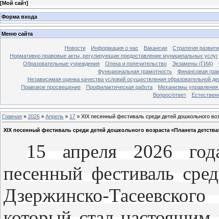
[
Мой сайт
]
Форма входа
Меню сайта
Новости
Информация о нас
Вакансии
Стратегия развит
Нормативно правовые акты, регулирующие предоставление муниципальных услуг
Образовательные учреждения
Опека и попечительство
Экзамены (ГИА)
Функциональная грамотность
Финансовая гра
Независимая оценка качества условий осуществления образовательной де
Правовое просвещение
Профилактическая работа
Механизмы управления 
Вопрос/ответ
Естествен
Главная
»
2026
»
Апрель
»
17
» XIX песенный фестиваль среди детей дошкольного воз
XIX песенный фестиваль среди детей дошкольного возраста «Планета детства
15 апреля 2026 год
песенный фестиваль сред
Дзержинско-Тасеевског
который стал настоящим 