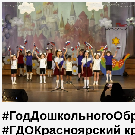
#ГодДошкольногоОб
#ГДОКрасноярский к