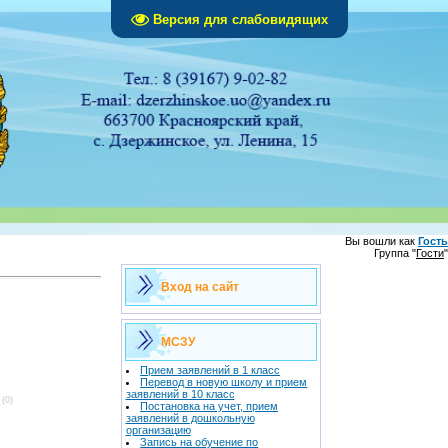
Версия для слабовидящих
Вы вошли как
Гость
Группа "
Гости
"
Вход на сайт
МСЗУ
Прием заявлений в 1 класс
Перевод в новую школу и прием
заявлений в 10 класс
(0)
Постановка на учет, прием
заявлений в дошкольную
организацию
Запись на обучение по