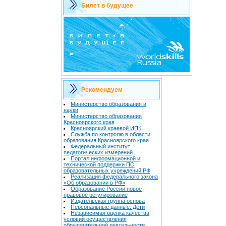
Билет в будущее
Рекомендуем
Министерство образования и
науки
Министерство образования
Красноярского края
Красноярский краевой ИПК
Служба по контролю в области
образования Красноярского края
Федеральный институт
педагогических измерений
Портал информационной и
технической поддержки ПО
образовательных учреждений РФ
Реализация федерального закона
«Об образовании в РФ»
Образование России новое
правовое регулирование
Издательская группа основа
Персональные данные. Дети
Независимая оценка качества
условий осуществления
образовательной деятельности