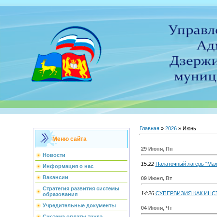
Главная
»
2026
»
Июнь
Меню сайта
29 Июня, Пн
Новости
15:22
Палаточный лагерь "Ма
Информация о нас
Вакансии
09 Июня, Вт
Стратегия развития системы
14:26
СУПЕРВИЗИЯ КАК ИН
образования
Учредительные документы
04 Июня, Чт
Система оплаты труда