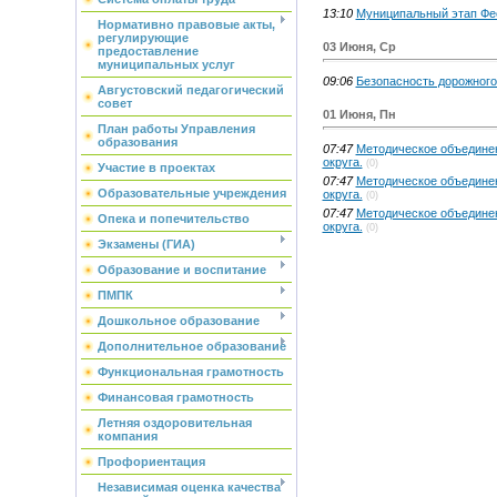
13:10
Муниципальный этап Фе
Нормативно правовые акты,
регулирующие
03 Июня, Ср
предоставление
муниципальных услуг
09:06
Безопасность дорожного
Августовский педагогический
совет
01 Июня, Пн
План работы Управления
образования
07:47
Методическое объедине
округа.
(0)
Участие в проектах
07:47
Методическое объедине
Образовательные учреждения
округа.
(0)
07:47
Методическое объедине
Опека и попечительство
округа.
(0)
Экзамены (ГИА)
Образование и воспитание
ПМПК
Дошкольное образование
Дополнительное образование
Функциональная грамотность
Финансовая грамотность
Летняя оздоровительная
компания
Профориентация
Независимая оценка качества