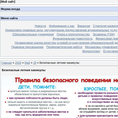
[
Мой сайт
]
Форма входа
Меню сайта
Новости
Информация о нас
Вакансии
Стратегия развит
Нормативно правовые акты, регулирующие предоставление муниципальных услуг
Образовательные учреждения
Опека и попечительство
Экзамены (ГИА)
Функциональная грамотность
Финансовая гра
Независимая оценка качества условий осуществления образовательной де
Правовое просвещение
Профилактическая работа
Механизмы управления 
Вопрос/ответ
Естествен
Главная
»
2026
»
Май
»
28
» Безопасные летние каникулы
Безопасные летние каникулы