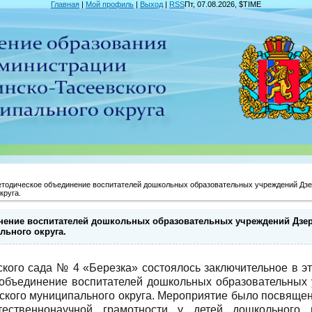
Главная
|
Мой профиль
|
Выход
|
RSS
Пт, 07.08.2026, $TIME
тодическое объединение воспитателей дошкольных образовательных учреждений Дзе
круга.
нение воспитателей дошкольных образовательных учреждений Дзе
льного округа.
ского сада № 4 «Березка» состоялось заключительное в э
 объединение воспитателей дошкольных образовательных
ского муниципального округа. Мероприятие было посвяще
ественнонаучной грамотности у детей дошкольного 