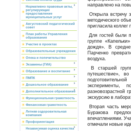
направлено на пов
Нормативно правовые акты,
регулирующие
Открыла встречу 
предоставление
муниципальных услуг
методического объ
Августовский педагогический
пригласила коллег 
совет
План работы Управления
Для гостей были 
образования
группе «Капельки
Участие в проектах
дождя». В средне
Образовательные учреждения
Парченко преврат
Опека и попечительство
воздуха.
Экзамены (ГИА)
В старшей груп
Образование и воспитание
путешествие», во
ПМПК
подготовительно
Дошкольное образование
эксперименты, п
разновозрастной 
Дополнительное образование
экскурсию в лабора
Функциональная грамотность
Финансовая грамотность
Вторая часть мер
Летняя оздоровительная
Буракова предло
компания
впечатлениями. Уча
Профориентация
отмечали новые иде
Независимая оценка качества