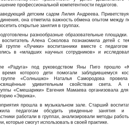
ышение профессиональной компетентности педагогов.
заведующий детским садом Лилия Андреева. Приветствуя
единения, она отметила важность обмена опытом между п
посетить открытые занятия в группах.
подготовлены разнообразные образовательные площадки
» воспитатель Алена Соколова познакомила детей с те
й группе «Лучики» воспитанники вместе с педагогом
ились в «младших научных сотрудников» и исследовал
пе «Радуга» под руководством Яны Пиго прошло «К
 время которого дети помогали заблудившемуся кос
й группе «Солнышко» Наталья Самородова провел
освящённые удивительным свойствам света. А во
группы «Смешарики» Евгения Мамаева организовала для
торию «Эврика».
оприятия прошла в музыкальном зале. Старший воспита
жила педагогам обсудить увиденные занятия и п
стники работали в группах, анализировали методы работы
и, которые смогут использовать в своей практике.