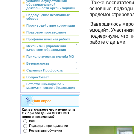
условий осуществления
Также воспитатели
образовательной
основные подходы
деятельности организациями
продемонстрировал
Недопущение незаконных
сборов
Завершилось меро
Противодействие коррупции
эмоций». Участники
Правовое просвещение
подчеркнули, что 
Профилактическая работа
работе с детьми.
Механизмы управления
качеством образования
Психологическая служба МО
Безопасность
Страница Профсоюза
Вопрос/ответ
Естественно-научное и
математическое образование
Наш опрос
Как вы считаете что изменится в
ОУ при введении ФГОСНОО
нового поколения?
Всё
Подходы в преподавании
Результаты обучения