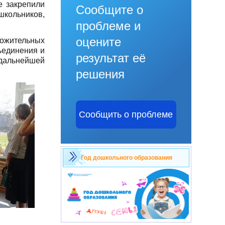
е закрепили
Сообщите о
школьников,
проблеме и
оцените
ложительных
ъединения и
результат её
 дальнейшей
решения
Сообщить о проблеме
Год дошкольного образования