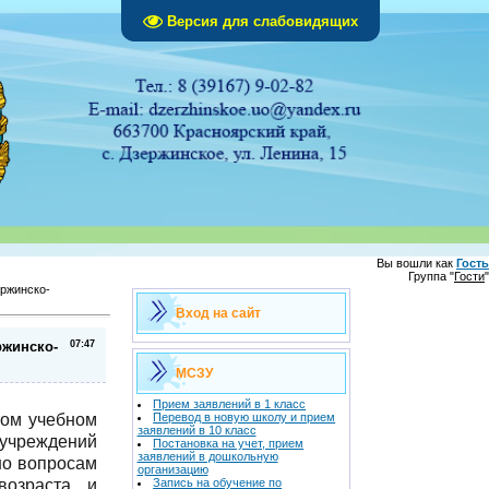
Версия для слабовидящих
Вы вошли как
Гость
Группа "
Гости
"
ржинско-
Вход на сайт
ржинско-
07:47
МСЗУ
Прием заявлений в 1 класс
том учебном
Перевод в новую школу и прием
заявлений в 10 класс
 учреждений
Постановка на учет, прием
заявлений в дошкольную
но вопросам
организацию
возраста и
Запись на обучение по