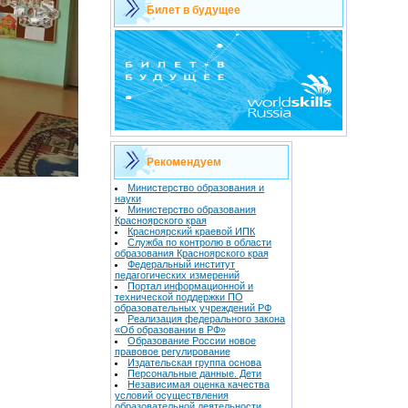
Билет в будущее
Рекомендуем
Министерство образования и
науки
Министерство образования
Красноярского края
Красноярский краевой ИПК
Служба по контролю в области
образования Красноярского края
Федеральный институт
педагогических измерений
Портал информационной и
технической поддержки ПО
образовательных учреждений РФ
Реализация федерального закона
«Об образовании в РФ»
Образование России новое
правовое регулирование
Издательская группа основа
Персональные данные. Дети
Независимая оценка качества
условий осуществления
образовательной деятельности