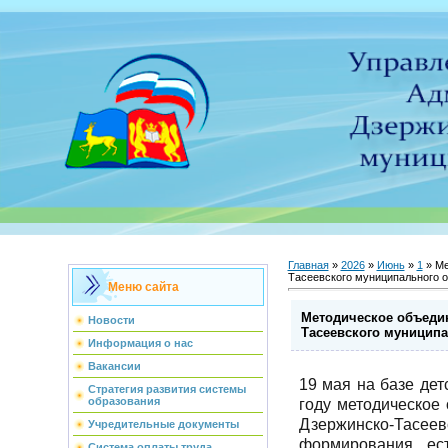
Главная
»
2026
»
Июнь
»
1
» Ме
Тасеевского муниципального о
Меню сайта
Методическое объеди
Новости
Тасеевского муниципа
Информация о нас
Вакансии
19 мая на базе дет
Стратегия развития системы
образования
году методическое
Дзержинско-Тасеев
Учредительные документы
формирования ест
Система оплаты труда