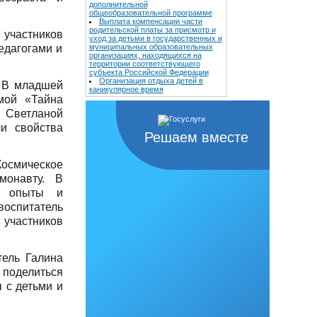
дополнительной
общеобразовательной программе
Выплата компенсации части
родительской платы за присмотр и
 участников
уход за детьми в государственных и
едагогами и
муниципальных образовательных
организациях, находящихся на
территории соответствующего
субъекта Российской Федерации
Организация отдыха детей в
. В младшей
каникулярное время
мой «Тайна
 Светланой
и свойства
Решаем вместе
осмическое
монавту. В
а опыты и
спитатель
 участников
тель Галина
оделиться
 с детьми и